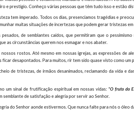
iro e prestígio. Conheço várias pessoas que têm tudo isso e estão dis
steza tem imperado. Todos os dias, presenciamos tragédias e preo
temunhar muitas situações de incertezas que podem gerar tristezas em
 pesados, de semblantes caídos, que permitiram que o pessimismo 
 que as circunstâncias querem nos esmagar e nos abater.
os nossos rostos. Até mesmo em nossas igrejas, as expressões de al
os ficar desapontados. Para muitos, rir tem sido quase visto como um 
heio de tristezas, de irmãos desanimados, reclamando da vida e das 
o um sinal de frutificação espiritual em nossas vidas: "
O fruto do Es
m semblante de satisfação e alegria por servir ao Senhor.
egria do Senhor aonde estivermos. Que nunca falte para nós o óleo d