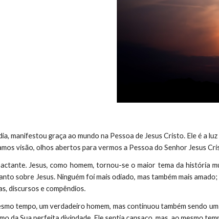
ia, manifestou graça ao mundo na Pessoa de Jesus Cristo. Ele é a luz
hamos visão, olhos abertos para vermos a Pessoa do Senhor Jesus Cri
pactante. Jesus, como homem, tornou-se o maior tema da história 
 quanto sobre Jesus. Ninguém foi mais odiado, mas também mais amad
as, discursos e compêndios.
o mesmo tempo, um verdadeiro homem, mas continuou também sendo u
mo da Sua perfeita divindade. Ele sentia cansaço, mas, ao mesmo temp