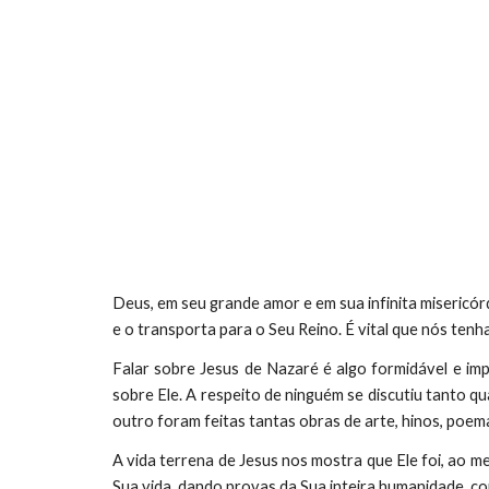
Deus, em seu grande amor e em sua infinita misericórd
e o transporta para o Seu Reino. É vital que nós ten
Falar sobre Jesus de Nazaré é algo formidável e im
sobre Ele. A respeito de ninguém se discutiu tanto
outro foram feitas tantas obras de arte, hinos, poem
A vida terrena de Jesus nos mostra que Ele foi, a
Sua vida, dando provas da Sua inteira humanidade, co