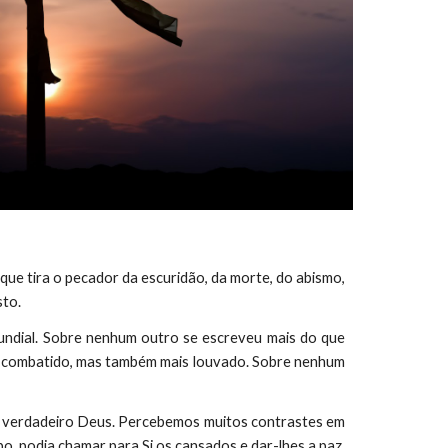
 que tira o pecador da escuridão, da morte, do abismo,
sto.
mundial. Sobre nenhum outro se escreveu mais do que
o; combatido, mas também mais louvado. Sobre nenhum
m verdadeiro Deus. Percebemos muitos contrastes em
o, podia chamar para Si os cansados e dar-lhes a paz.