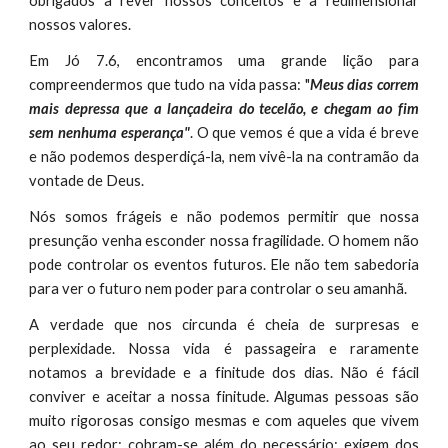
obrigados a rever nossos conceitos e a redimensionar
nossos valores.
Em Jó 7.6, encontramos uma grande lição para
compreendermos que tudo na vida passa: "
Meus dias correm
mais depressa que a lançadeira do tecelão, e chegam ao fim
sem nenhuma esperança"
. O que vemos é que a vida é breve
e não podemos desperdiçá-la, nem vivê-la na contramão da
vontade de Deus.
Nós somos frágeis e não podemos permitir que nossa
presunção venha esconder nossa fragilidade. O homem não
pode controlar os eventos futuros. Ele não tem sabedoria
para ver o futuro nem poder para controlar o seu amanhã.
A verdade que nos circunda é cheia de surpresas e
perplexidade. Nossa vida é passageira e raramente
notamos a brevidade e a finitude dos dias. Não é fácil
conviver e aceitar a nossa finitude. Algumas pessoas são
muito rigorosas consigo mesmas e com aqueles que vivem
ao seu redor; cobram-se além do necessário; exigem dos